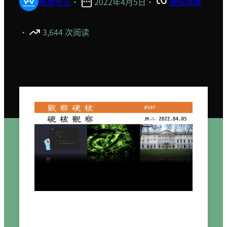
赛博老王
·
2022年4月5日
·
硬核观察
·
3,644 次阅读