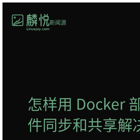
跳
至
新闻源
内
容
怎样用 Docker
件同步和共享解