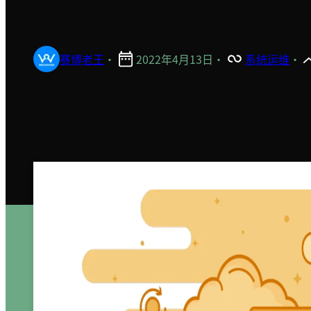
赛博老王
·
2022年4月13日
·
系统运维
·