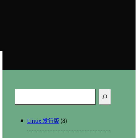
搜
索
Linux 发行版
(8)