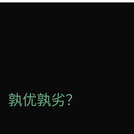
rch：孰优孰劣？