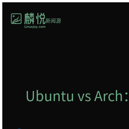
跳
至
新闻源
内
容
Ubuntu vs A