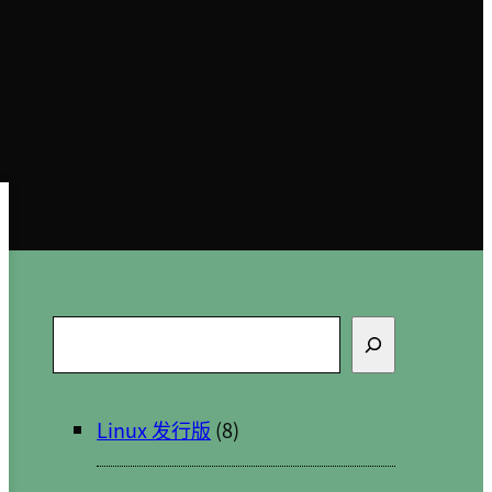
搜
索
Linux 发行版
(8)