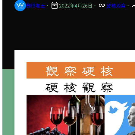
赛博老王
·
2022年4月26日
·
硬核观察
·