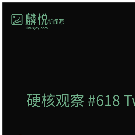
跳
至
新闻源
内
容
硬核观察 #618 