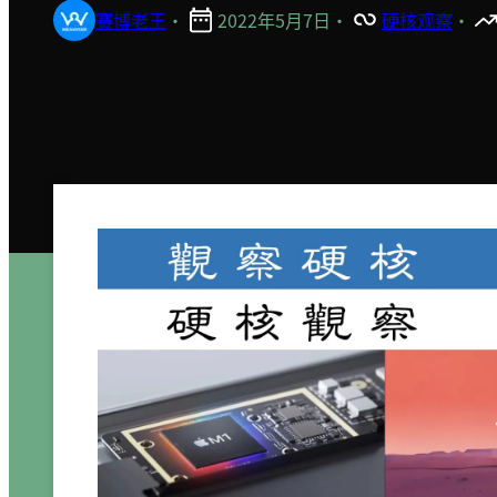
赛博老王
·
2022年5月7日
·
硬核观察
·