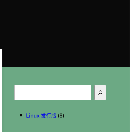
搜
索
Linux 发行版
(8)