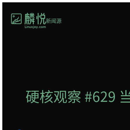
跳
至
新闻源
内
容
硬核观察 #62