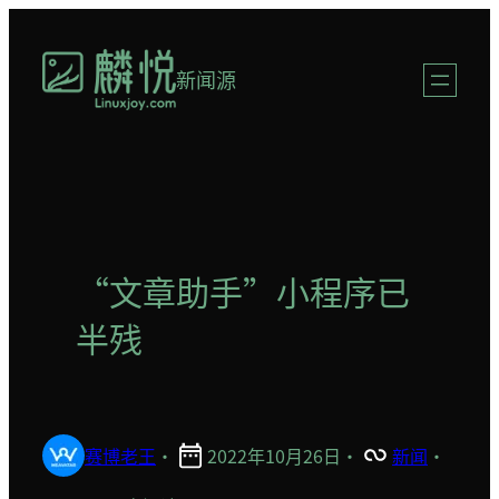
跳
至
新闻源
内
容
“文章助手”小程序已
半残
赛博老王
·
2022年10月26日
·
新闻
·