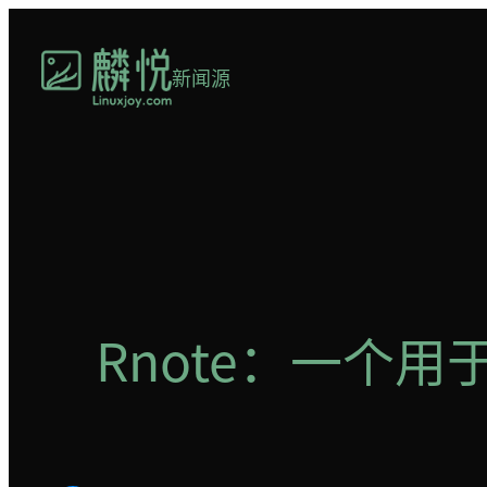
跳
至
新闻源
内
容
Rnote：一个