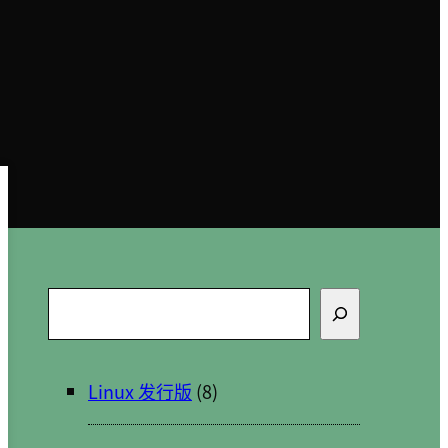
搜
索
Linux 发行版
(8)