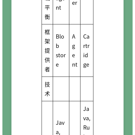
er
平
nt
衡
框
Blo
A
Ca
架
b
g
rtr
提
stor
e
id
供
e
nt
ge
者
技
术
Ja
va,
Jav
Ru
a,