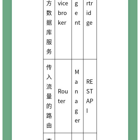
方
vice
g
rtr
数
bro
e
id
据
ker
nt
ge
库
服
务
传
M
入
a
RE
流
Rou
n
ST
量
ter
a
AP
的
g
I
路
er
由