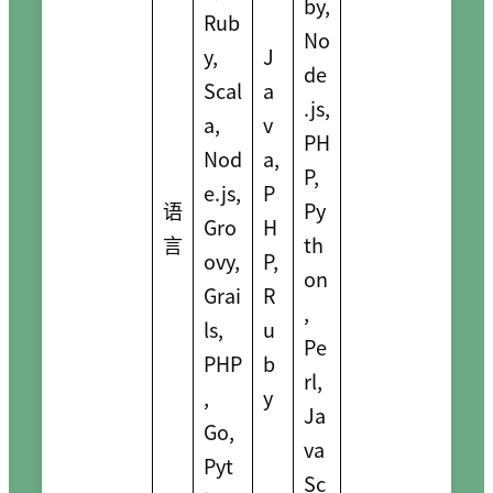
by,
Rub
No
y,
J
de
Scal
a
.js,
a,
v
PH
Nod
a,
P,
e.js,
P
语
Py
Gro
H
言
th
ovy,
P,
on
Grai
R
,
ls,
u
Pe
PHP
b
rl,
,
y
Ja
Go,
va
Pyt
Sc