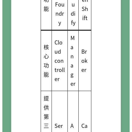
Fou
u
能
Sh
ndr
di
ift
y
fy
M
Clo
核
a
ud
Br
心
n
con
ok
功
a
troll
er
能
g
er
er
提
供
第
三
Ser
A
Ca