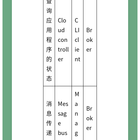
查
询
应
Clo
C
用
ud
LI
Br
程
con
cl
ok
序
troll
ie
er
的
er
nt
状
态
M
消
Mes
a
Br
息
sag
n
ok
传
e
a
er
递
bus
g