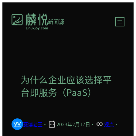
跳
至
新闻源
内
容
为什么企业应该选择平
台即服务（PaaS）
赛博老王
·
2023年2月17日
·
观点
·