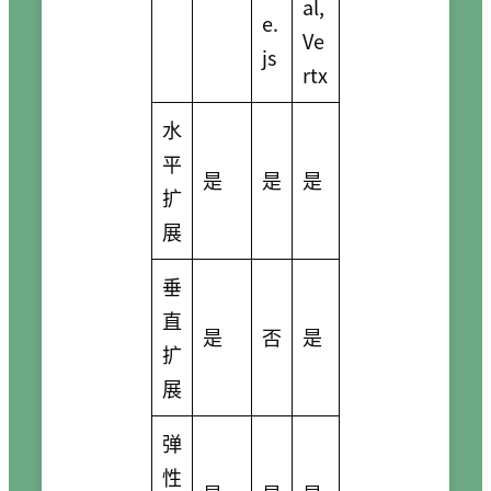
al,
e.
Ve
js
rtx
水
平
是
是
是
扩
展
垂
直
是
否
是
扩
展
弹
性