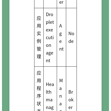
er
Dro
应
plet
用
A
exe
实
g
No
cuti
例
e
de
on
管
nt
age
理
nt
应
用
M
Hea
程
a
lth
Br
序
n
ma
ok
状
a
nag
er
态
g