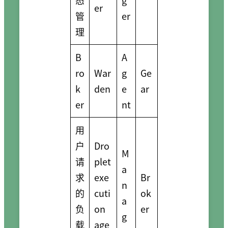
er
管
er
理
B
A
ro
War
g
Ge
k
den
e
ar
er
nt
用
户
Dro
M
请
plet
a
求
exe
Br
n
的
cuti
ok
a
负
on
er
g
载
age