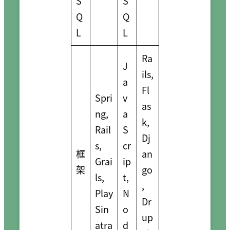
S
S
Q
Q
L
L
Ra
J
ils,
a
Fl
Spri
v
as
ng,
a
k,
Rail
S
Dj
s,
cr
框
an
Grai
ip
架
go
ls,
t,
,
Play
N
Dr
Sin
o
up
atra
d