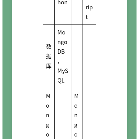
hon
rip
t
Mo
ngo
数
DB
据
，
库
MyS
QL
M
M
o
o
n
n
g
g
o
o