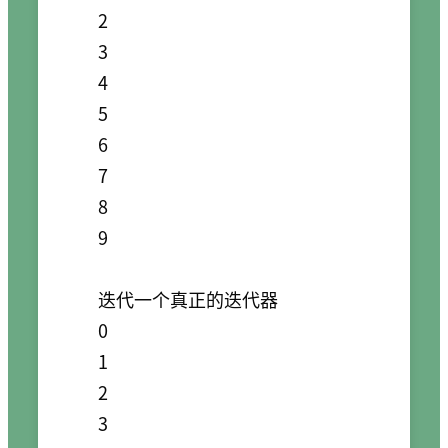
2

3

4

5

6

7

8

9

迭代一个真正的迭代器

0

1

2

3
