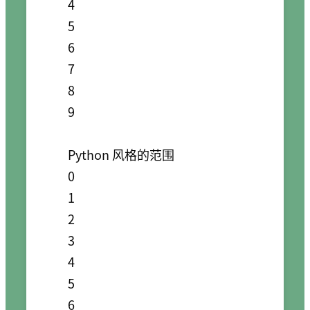
4

5

6

7

8

9

Python 风格的范围

0

1

2

3

4

5

6
