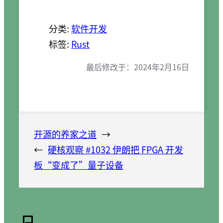
分类:
软件开发
标签:
Rust
最后修改于：
2024年2月16日
开源的养家之道
→
←
硬核观察 #1032 伊朗把 FPGA 开发
板“变成了”量子设备