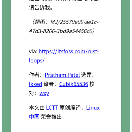
请告诉我。
（题图：MJ/25579e09-ae1c-
47d3-8266-3bd9a54456c0）
via:
https://itsfoss.com/rust-
loops/
作者：
Pratham Patel
选题：
lkxed
译者：
Cubik65536
校
对：
wxy
本文由
LCTT
原创编译，
Linux
中国
荣誉推出