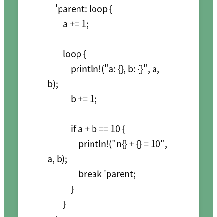
    'parent: loop {

        a += 1;

        loop {

            println!("a: {}, b: {}", a, 
b);

            b += 1;

            if a + b == 10 {

                println!("n{} + {} = 10", 
a, b);

                break 'parent;

            }

        }
