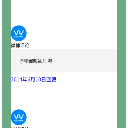
微博评论
@郭碗瓢盆儿 嗯
2014年6月10日
回复