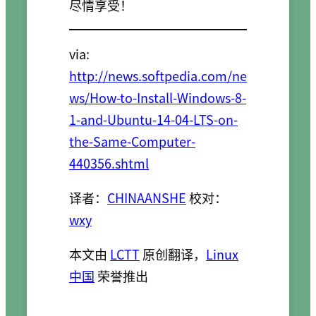
尽情享受！
via:
http://news.softpedia.com/ne
ws/How-to-Install-Windows-8-
1-and-Ubuntu-14-04-LTS-on-
the-Same-Computer-
440356.shtml
译者：
CHINAANSHE
校对：
wxy
本文由
LCTT
原创翻译，
Linux
中国
荣誉推出