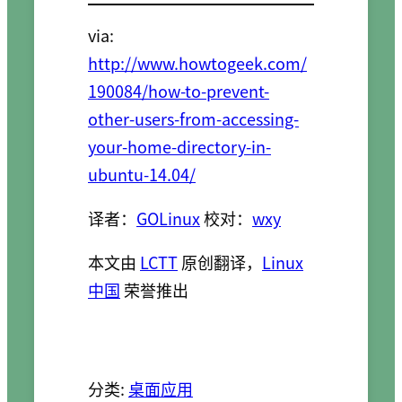
via:
http://www.howtogeek.com/
190084/how-to-prevent-
other-users-from-accessing-
your-home-directory-in-
ubuntu-14.04/
译者：
GOLinux
校对：
wxy
本文由
LCTT
原创翻译，
Linux
中国
荣誉推出
分类:
桌面应用