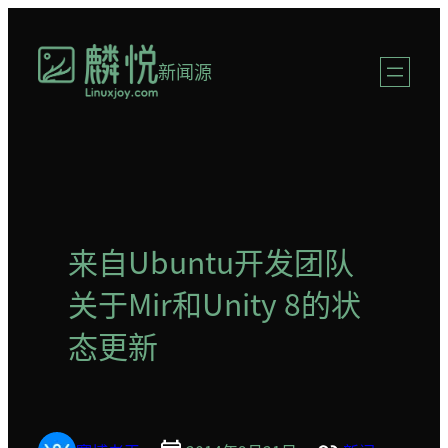
跳
至
新闻源
内
容
来自Ubuntu开发团队
关于Mir和Unity 8的状
态更新