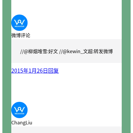
微博评论
//@柳烟堆雪:好文 //@kewin_文超:转发微博
2015年1月26日
回复
ChangLiu