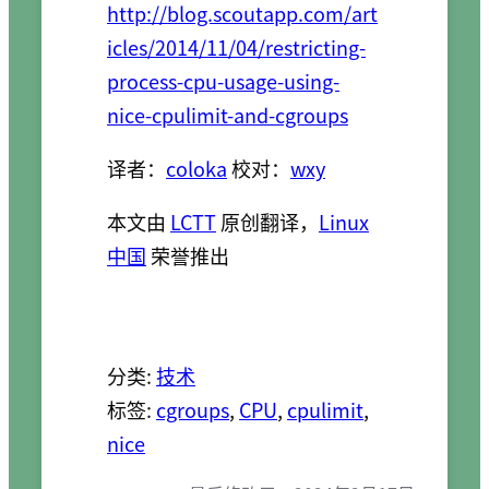
http://blog.scoutapp.com/art
icles/2014/11/04/restricting-
process-cpu-usage-using-
nice-cpulimit-and-cgroups
译者：
coloka
校对：
wxy
本文由
LCTT
原创翻译，
Linux
中国
荣誉推出
分类:
技术
标签:
cgroups
, 
CPU
, 
cpulimit
, 
nice