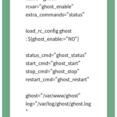
rcvar="ghost_enable"

extra_commands="status"

load_rc_config ghost

: ${ghost_enable:="NO"}

status_cmd="ghost_status"

start_cmd="ghost_start"

stop_cmd="ghost_stop"

restart_cmd="ghost_restart"

ghost="/var/www/ghost"

log="/var/log/ghost/ghost.log
"
