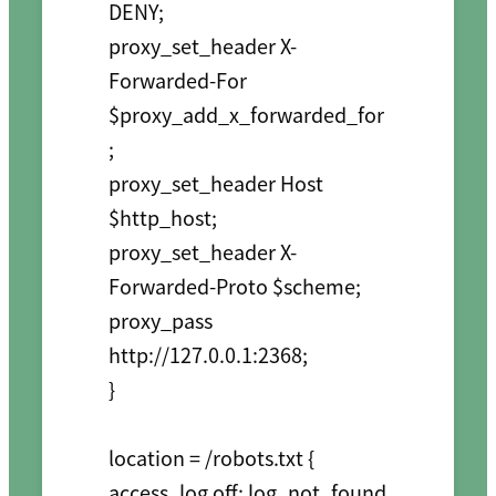
DENY;

proxy_set_header X-
Forwarded-For 
$proxy_add_x_forwarded_for
;

proxy_set_header Host 
$http_host;

proxy_set_header X-
Forwarded-Proto $scheme;

proxy_pass 
http://127.0.0.1:2368;

}

location = /robots.txt { 
access_log off; log_not_found 