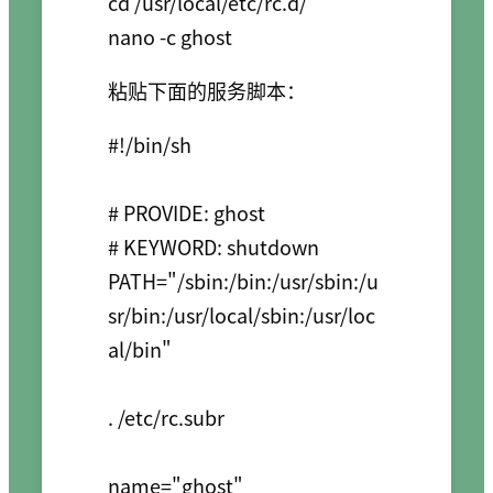
cd /usr/local/etc/rc.d/

粘贴下面的服务脚本：
#!/bin/sh

# PROVIDE: ghost

# KEYWORD: shutdown

PATH="/sbin:/bin:/usr/sbin:/u
sr/bin:/usr/local/sbin:/usr/loc
al/bin"

. /etc/rc.subr

name="ghost"
