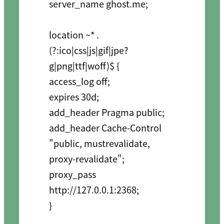
server_name ghost.me;

location ~* .
(?:ico|css|js|gif|jpe?
g|png|ttf|woff)$ {

access_log off;

expires 30d;

add_header Pragma public;

add_header Cache-Control 
"public, mustrevalidate, 
proxy-revalidate";

proxy_pass 
http://127.0.0.1:2368;

}
