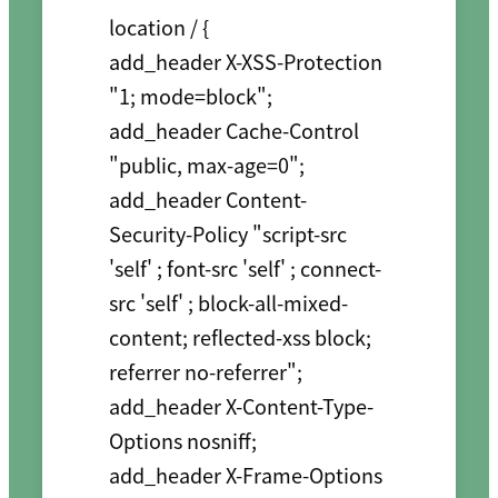
location / {

add_header X-XSS-Protection 
"1; mode=block";

add_header Cache-Control 
"public, max-age=0";

add_header Content-
Security-Policy "script-src 
'self' ; font-src 'self' ; connect-
src 'self' ; block-all-mixed-
content; reflected-xss block; 
referrer no-referrer";

add_header X-Content-Type-
Options nosniff;

add_header X-Frame-Options 