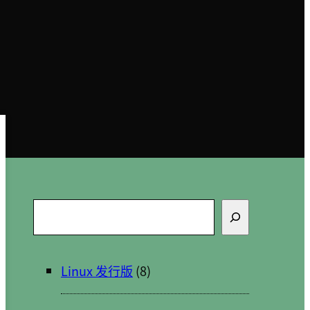
搜
索
Linux 发行版
(8)