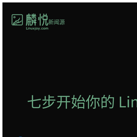
跳
至
新闻源
内
容
七步开始你的 Li