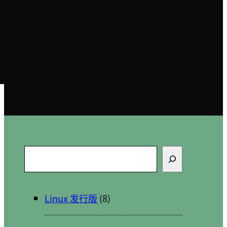
搜
索
Linux 发行版
(8)