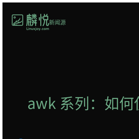
跳
至
新闻源
内
容
awk 系列：如