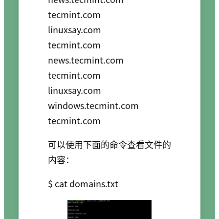
tecmint.com

linuxsay.com

tecmint.com

news.tecmint.com

tecmint.com

linuxsay.com

windows.tecmint.com

可以使用下面的命令查看文件的
内容：