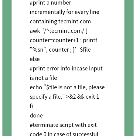
#print a number 
incrementally for every line 
containing tecmint.com 

awk  '/^tecmint.com/ { 
counter=counter+1 ; printf 
"%sn", counter ; }'   $file

else

#print error info incase input 
is not a file

echo "$file is not a file, please 
specify a file." >&2 && exit 1

fi

done

#terminate script with exit 
code 0 in case of successful 