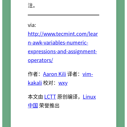
注。
via:
http://www.tecmint.com/lear
n-awk-variables-numeric-
expressions-and-assignment-
operators/
作者：
Aaron Kili
译者：
vim-
kakali
校对：
wxy
本文由
LCTT
原创编译，
Linux
中国
荣誉推出