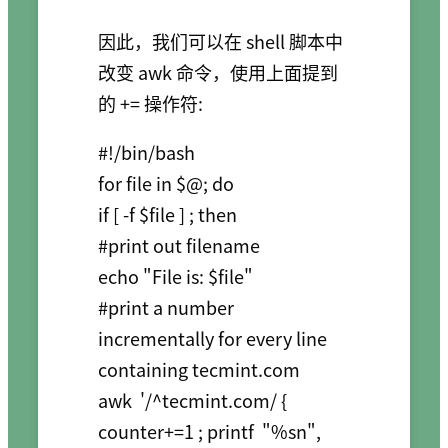
因此，我们可以在 shell 脚本中
改变 awk 命令，使用上面提到
的 += 操作符:
#!/bin/bash

for file in $@; do

if [ -f $file ] ; then

#print out filename

echo "File is: $file"

#print a number 
incrementally for every line 
containing tecmint.com 

awk  '/^tecmint.com/ { 
counter+=1 ; printf  "%sn",  