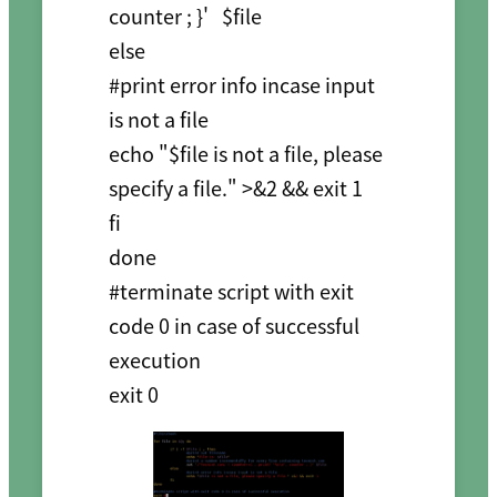
counter ; }'   $file

else

#print error info incase input 
is not a file

echo "$file is not a file, please 
specify a file." >&2 && exit 1

fi

done

#terminate script with exit 
code 0 in case of successful 
execution 
