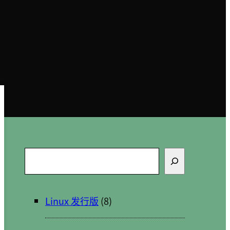
搜
索
Linux 发行版
(8)