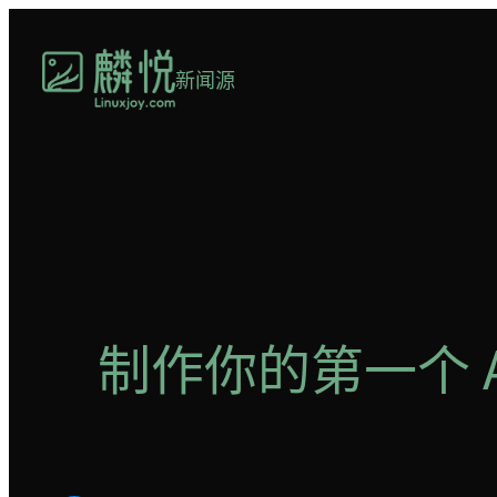
跳
至
新闻源
内
容
制作你的第一个 