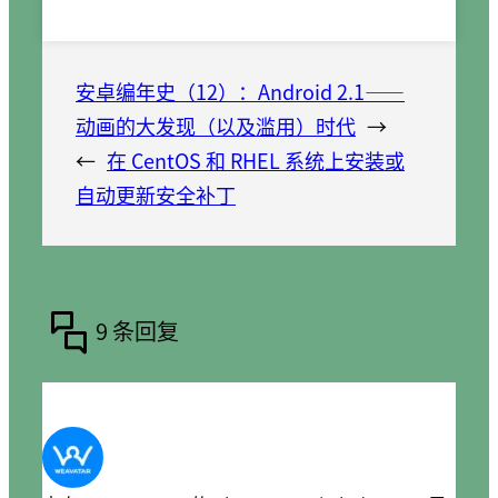
安卓编年史（12）：Android 2.1——
动画的大发现（以及滥用）时代
→
←
在 CentOS 和 RHEL 系统上安装或
自动更新安全补丁
9 条回复