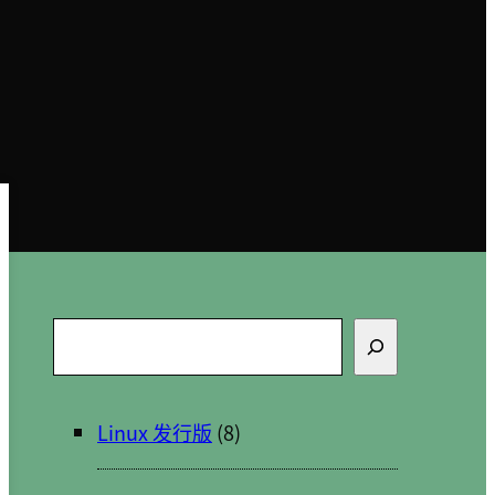
搜
索
Linux 发行版
(8)