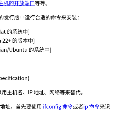
主机的开放端口
等等。
你的发行版中运行合适的命令来安装：
dHat 的系统中]

ora 22+ 的版本中]

以用
主机名、IP 地址、网络
等来替代。
 地址，首先要使用
ifconfig 命令
或者
ip 命令
来识