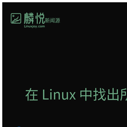
跳
至
新闻源
内
容
在 Linux 中找