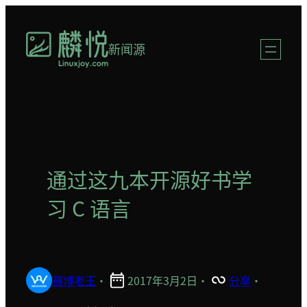
跳
至
新闻源
内
容
通过这九本开源好书学
习 C 语言
赛博老王
·
2017年3月2日
·
分享
·