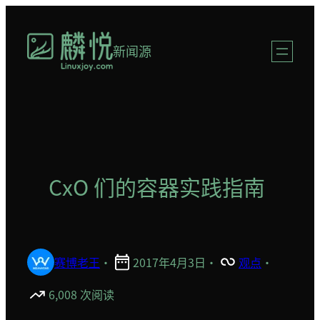
跳
至
新闻源
内
容
CxO 们的容器实践指南
赛博老王
·
2017年4月3日
·
观点
·
6,008 次阅读