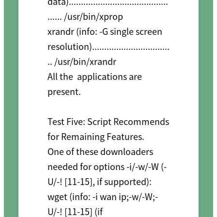
data).........................................
...... /usr/bin/xprop

xrandr (info: -G single screen 
resolution)................................
.. /usr/bin/xrandr

All the  applications are 
present.

Test Five: Script Recommends 
for Remaining Features.

One of these downloaders 
needed for options -i/-w/-W (-
U/-! [11-15], if supported):

wget (info: -i wan ip;-w/-W;-
U/-! [11-15] (if 