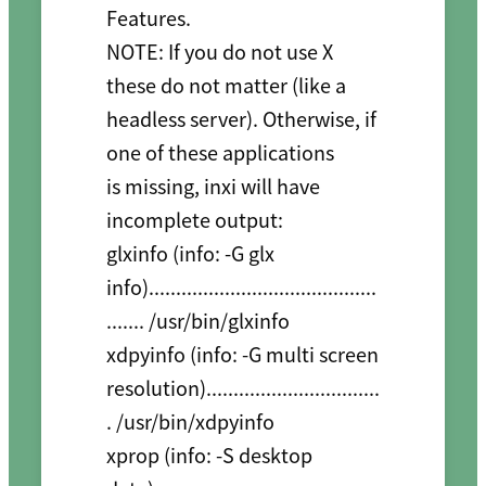
Features.

NOTE: If you do not use X 
these do not matter (like a 
headless server). Otherwise, if 
one of these applications

is missing, inxi will have 
incomplete output:

glxinfo (info: -G glx 
info)..........................................
....... /usr/bin/glxinfo

xdpyinfo (info: -G multi screen 
resolution)................................
. /usr/bin/xdpyinfo

xprop (info: -S desktop 