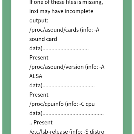
If one of these files is missing, 
inxi may have incomplete 
output:

/proc/asound/cards (info: -A 
sound card 
data)............................... 
Present

/proc/asound/version (info: -A 
ALSA 
data)................................... 
Present

/proc/cpuinfo (info: -C cpu 
data).........................................
.. Present

/etc/lsb-release (info: -S distro 