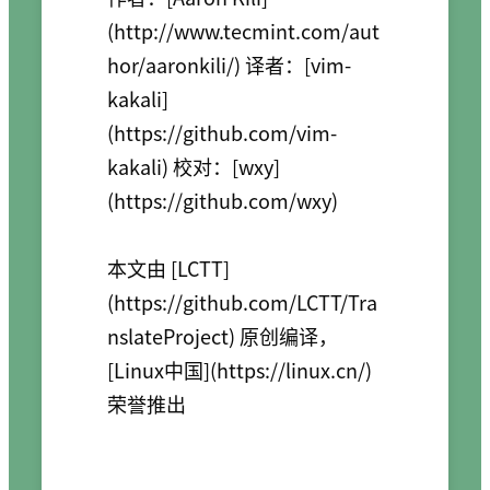
(http://www.tecmint.com/aut
hor/aaronkili/) 译者：[vim-
kakali]
(https://github.com/vim-
kakali) 校对：[wxy]
(https://github.com/wxy)

本文由 [LCTT]
(https://github.com/LCTT/Tra
nslateProject) 原创编译，
[Linux中国](https://linux.cn/) 
荣誉推出