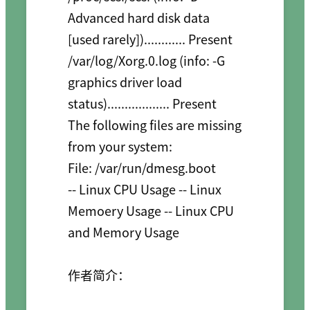
Advanced hard disk data 
[used rarely])............ Present

/var/log/Xorg.0.log (info: -G 
graphics driver load 
status).................. Present

The following files are missing 
from your system:

File: /var/run/dmesg.boot

-- Linux CPU Usage -- Linux 
Memoery Usage -- Linux CPU 
and Memory Usage 

作者简介：
