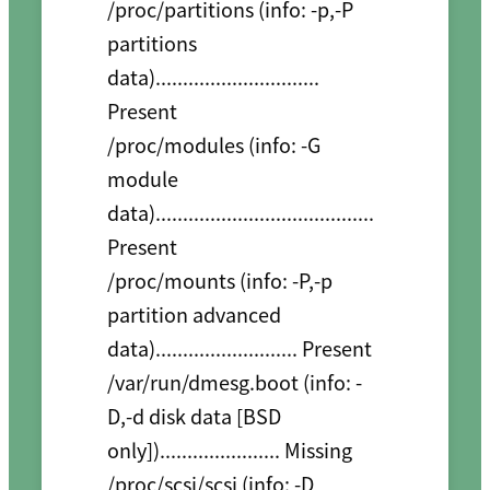
/proc/partitions (info: -p,-P 
partitions 
data).............................. 
Present

/proc/modules (info: -G 
module 
data)........................................ 
Present

/proc/mounts (info: -P,-p 
partition advanced 
data).......................... Present

/var/run/dmesg.boot (info: -
D,-d disk data [BSD 
only])...................... Missing

/proc/scsi/scsi (info: -D 