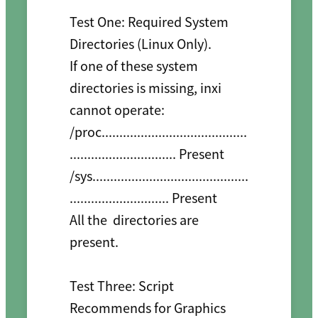
Test One: Required System 
Directories (Linux Only).

If one of these system 
directories is missing, inxi 
cannot operate:

/proc.........................................
.............................. Present

/sys............................................
............................ Present

All the  directories are 
present.

Test Three: Script 
Recommends for Graphics 