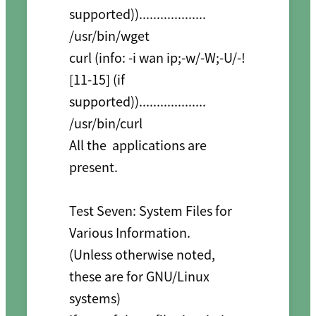
supported))................... 
/usr/bin/wget

curl (info: -i wan ip;-w/-W;-U/-! 
[11-15] (if 
supported))................... 
/usr/bin/curl

All the  applications are 
present.

Test Seven: System Files for 
Various Information.

(Unless otherwise noted, 
these are for GNU/Linux 
systems)
