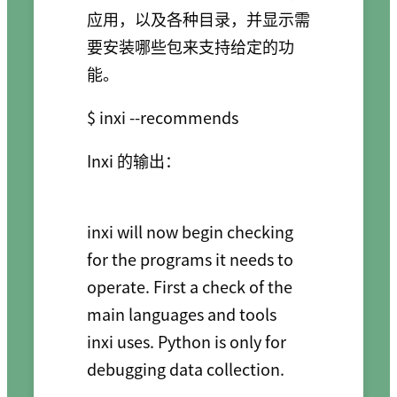
应用，以及各种目录，并显示需
要安装哪些包来支持给定的功
能。
Inxi 的输出：
inxi will now begin checking 
for the programs it needs to 
operate. First a check of the 
main languages and tools

inxi uses. Python is only for 
debugging data collection.
