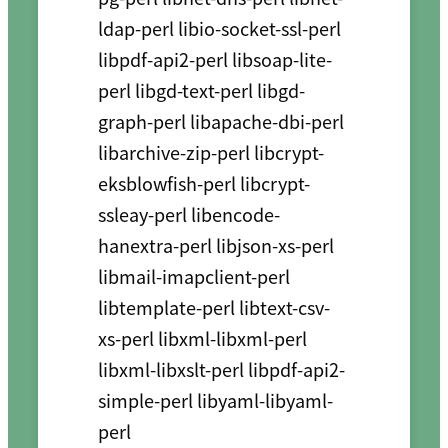
ldap-perl libio-socket-ssl-perl 
libpdf-api2-perl libsoap-lite-
perl libgd-text-perl libgd-
graph-perl libapache-dbi-perl 
libarchive-zip-perl libcrypt-
eksblowfish-perl libcrypt-
ssleay-perl libencode-
hanextra-perl libjson-xs-perl 
libmail-imapclient-perl 
libtemplate-perl libtext-csv-
xs-perl libxml-libxml-perl 
libxml-libxslt-perl libpdf-api2-
simple-perl libyaml-libyaml-