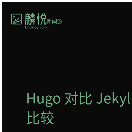
跳
至
新闻源
内
容
Hugo 对比 J
比较