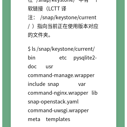
软链接（LCTT 译
注：
/snap/keystone/current
/
）指向当前正在使用版本对应
的文件夹。
$ ls /snap/keystone/current/

bin                     etc      pysqlite2-
doc        usr

command-manage.wrapper  
include  snap                 var

command-nginx.wrapper   lib      
snap-openstack.yaml

command-uwsgi.wrapper   
meta     templates
