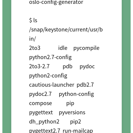
oslo-config-generator

$ ls 
/snap/keystone/current/usr/b
in/

2to3               idle     pycompile     
python2.7-config

2to3-2.7           pdb      pydoc         
python2-config

cautious-launcher  pdb2.7   
pydoc2.7      python-config

compose            pip      
pygettext     pyversions

dh_python2         pip2     
pygettext2.7  run-mailcap
