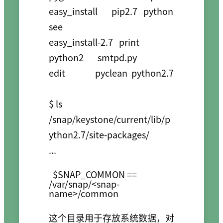
easy_install       pip2.7   python        
see

easy_install-2.7   print    
python2       smtpd.py

edit               pyclean  python2.7

$ ls 
/snap/keystone/current/lib/p
ython2.7/site-packages/

$SNAP_COMMON ==
/var/snap/<snap-
name>/common
这个目录用于存放系统数据，对