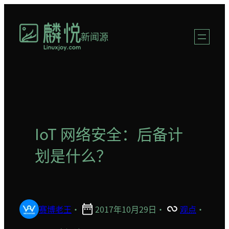
跳
至
新闻源
内
容
IoT 网络安全：后备计
划是什么？
赛博老王
·
2017年10月29日
·
观点
·