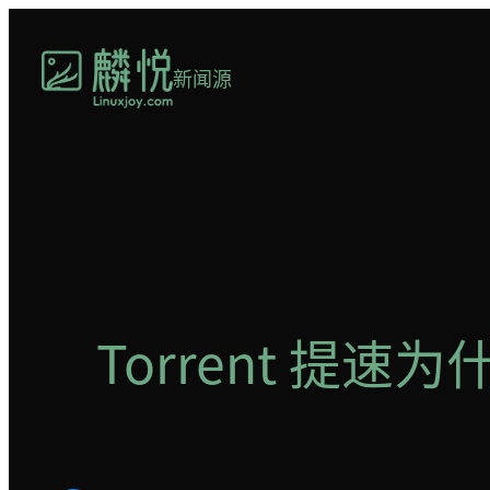
跳
至
新闻源
内
容
Torrent 提