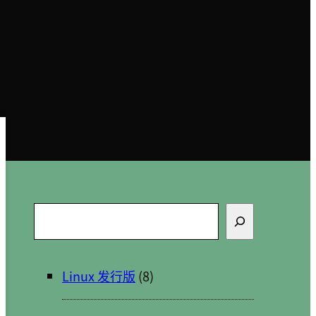
搜
索
Linux 发行版
(8)