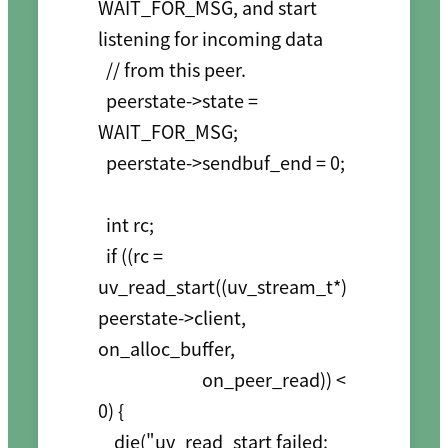
WAIT_FOR_MSG, and start 
listening for incoming data

  // from this peer.

  peerstate->state = 
WAIT_FOR_MSG;

  peerstate->sendbuf_end = 0;

  int rc;

  if ((rc = 
uv_read_start((uv_stream_t*)
peerstate->client, 
on_alloc_buffer,

                          on_peer_read)) < 
0) {

    die("uv_read_start failed: 