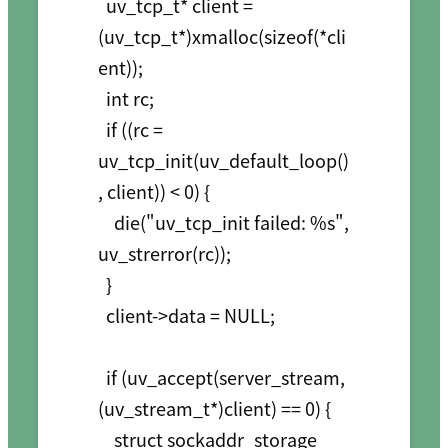
  uv_tcp_t* client = 
(uv_tcp_t*)xmalloc(sizeof(*cli
ent));

  int rc;

  if ((rc = 
uv_tcp_init(uv_default_loop()
, client)) < 0) {

    die("uv_tcp_init failed: %s", 
uv_strerror(rc));

  }

  client->data = NULL;

  if (uv_accept(server_stream, 
(uv_stream_t*)client) == 0) {

    struct sockaddr_storage 