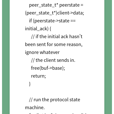
    peer_state_t* peerstate = 
(peer_state_t*)client->data;

    if (peerstate->state == 
initial_ack) {

      // if the initial ack hasn't 
been sent for some reason, 
ignore whatever

      // the client sends in.

      free(buf->base);

      return;

    }

    // run the protocol state 
machine.
