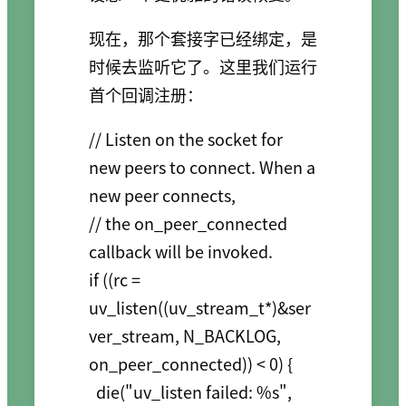
现在，那个套接字已经绑定，是
时候去监听它了。这里我们运行
首个回调注册：
// Listen on the socket for 
new peers to connect. When a 
new peer connects,

// the on_peer_connected 
callback will be invoked.

if ((rc = 
uv_listen((uv_stream_t*)&ser
ver_stream, N_BACKLOG, 
on_peer_connected)) < 0) {

  die("uv_listen failed: %s", 