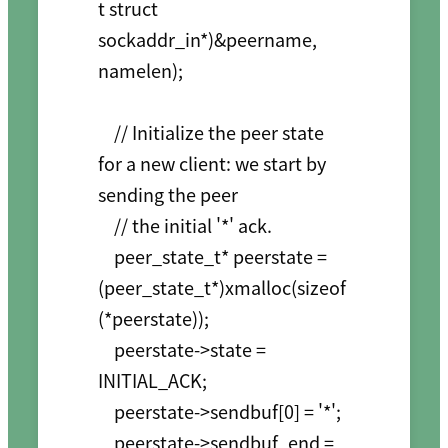
t struct 
sockaddr_in*)&peername, 
namelen);

    // Initialize the peer state 
for a new client: we start by 
sending the peer

    // the initial '*' ack.

    peer_state_t* peerstate = 
(peer_state_t*)xmalloc(sizeof
(*peerstate));

    peerstate->state = 
INITIAL_ACK;

    peerstate->sendbuf[0] = '*';

    peerstate->sendbuf_end = 