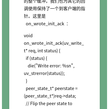
的整个缓冲。我们也为其它的回
调使用保持了一个到客户端的指
针。这里是
on_wrote_init_ack
：
void 
on_wrote_init_ack(uv_write_
t* req, int status) {

  if (status) {

    die("Write error: %sn", 
uv_strerror(status));

  }

  peer_state_t* peerstate = 
(peer_state_t*)req->data;

  // Flip the peer state to 