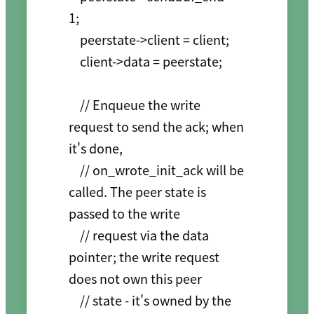
1;

    peerstate->client = client;

    client->data = peerstate;

    // Enqueue the write 
request to send the ack; when 
it's done,

    // on_wrote_init_ack will be 
called. The peer state is 
passed to the write

    // request via the data 
pointer; the write request 
does not own this peer

    // state - it's owned by the 