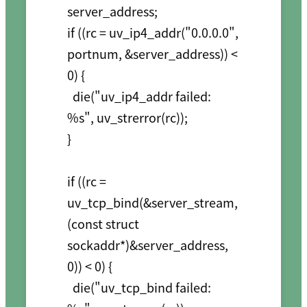
server_address;

if ((rc = uv_ip4_addr("0.0.0.0", 
portnum, &server_address)) < 
0) {

  die("uv_ip4_addr failed: 
%s", uv_strerror(rc));

}

if ((rc = 
uv_tcp_bind(&server_stream, 
(const struct 
sockaddr*)&server_address, 
0)) < 0) {

  die("uv_tcp_bind failed: 