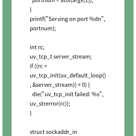
}

printf("Serving on port %dn", 
portnum);

int rc;

uv_tcp_t server_stream;

if ((rc = 
uv_tcp_init(uv_default_loop()
, &server_stream)) < 0) {

  die("uv_tcp_init failed: %s", 
uv_strerror(rc));

}

struct sockaddr_in 