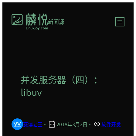
跳
至
新闻源
内
容
并发服务器（四）：
libuv
赛博老王
·
2018年3月2日
·
软件开发