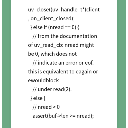
uv_close((uv_handle_t*)client
, on_client_closed);

  } else if (nread == 0) {

    // from the documentation 
of uv_read_cb: nread might 
be 0, which does not

    // indicate an error or eof. 
this is equivalent to eagain or 
ewouldblock

    // under read(2).

  } else {

    // nread > 0

    assert(buf->len >= nread);
