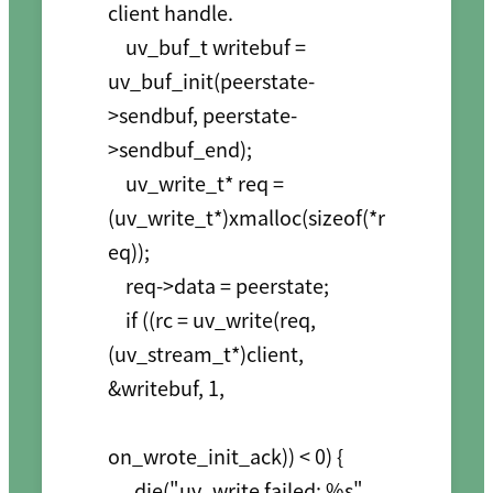
client handle.

    uv_buf_t writebuf = 
uv_buf_init(peerstate-
>sendbuf, peerstate-
>sendbuf_end);

    uv_write_t* req = 
(uv_write_t*)xmalloc(sizeof(*r
eq));

    req->data = peerstate;

    if ((rc = uv_write(req, 
(uv_stream_t*)client, 
&writebuf, 1,

on_wrote_init_ack)) < 0) {

      die("uv_write failed: %s", 