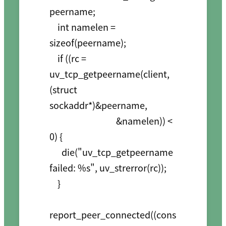
peername;

    int namelen = 
sizeof(peername);

    if ((rc = 
uv_tcp_getpeername(client, 
(struct 
sockaddr*)&peername,

                                 &namelen)) < 
0) {

      die("uv_tcp_getpeername 
failed: %s", uv_strerror(rc));

    }

report_peer_connected((cons