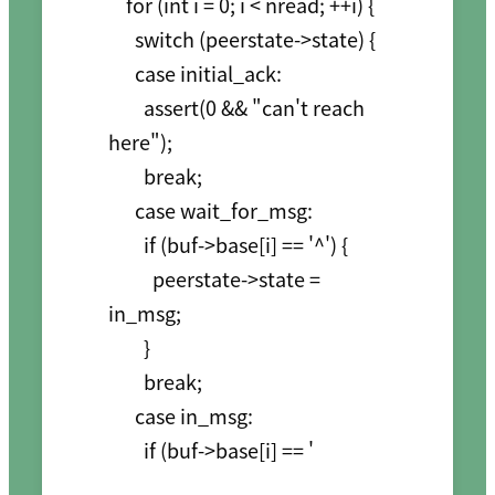
    for (int i = 0; i < nread; ++i) {

      switch (peerstate->state) {

      case initial_ack:

        assert(0 && "can't reach 
here");

        break;

      case wait_for_msg:

        if (buf->base[i] == '^') {

          peerstate->state = 
in_msg;

        }

        break;

      case in_msg:
