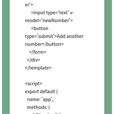
er'>

      <input type='text' v-
model='newNumber'>

      <button 
type='submit'>Add another 
number</button>

    </form>

  </div>

</template>

<script>

export default {

  name: 'app',

  methods: {
