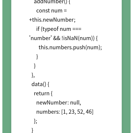
    addNumber() {

      const num = 
+this.newNumber;

      if (typeof num === 
'number' && !isNaN(num)) {

        this.numbers.push(num);

      }

    }

  },

  data() {

    return {

      newNumber: null,

      numbers: [1, 23, 52, 46]

    };

  }
