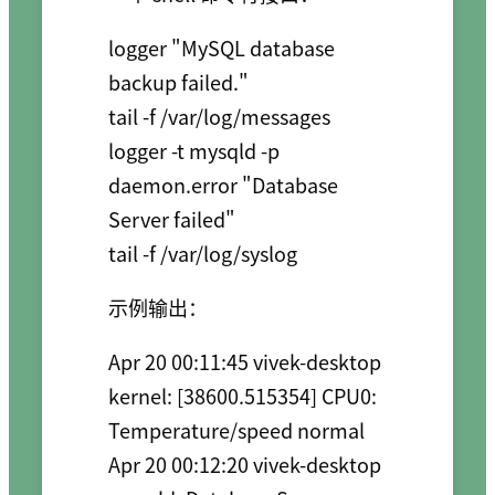
logger "MySQL database 
backup failed."

tail -f /var/log/messages

logger -t mysqld -p 
daemon.error "Database 
Server failed"

示例输出：
Apr 20 00:11:45 vivek-desktop 
kernel: [38600.515354] CPU0: 
Temperature/speed normal

Apr 20 00:12:20 vivek-desktop 