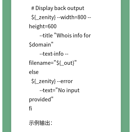
  # Display back output

  ${_zenity} --width=800 --
height=600  

         --title "Whois info for 
$domain" 

         --text-info --
filename="${_out}"

else

  ${_zenity} --error 

         --text="No input 
provided"

示例输出：