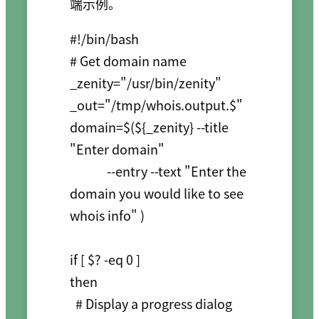
端示例。
#!/bin/bash

# Get domain name

_zenity="/usr/bin/zenity"

_out="/tmp/whois.output.$"

domain=$(${_zenity} --title  
"Enter domain" 

             --entry --text "Enter the 
domain you would like to see 
whois info" )

if [ $? -eq 0 ]

then

  # Display a progress dialog 