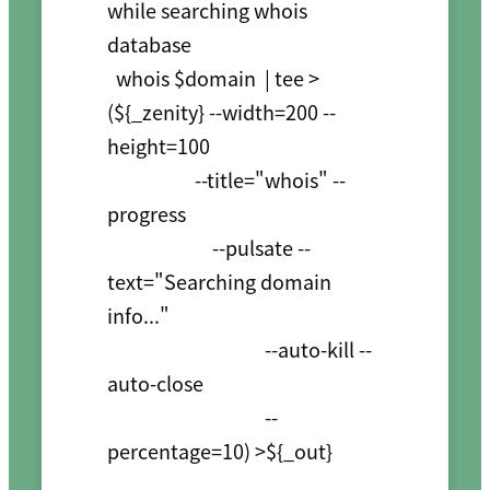
while searching whois 
database

  whois $domain  | tee >
(${_zenity} --width=200 --
height=100 

                    --title="whois" --
progress 

                        --pulsate --
text="Searching domain 
info..." 

                                    --auto-kill --
auto-close 

                                    --
percentage=10) >${_out}
