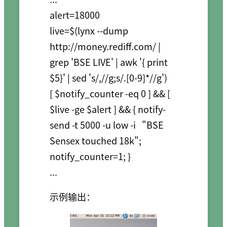
alert=18000

live=$(lynx --dump 
http://money.rediff.com/ | 
grep 'BSE LIVE' | awk '{ print 
$5}' | sed 's/,//g;s/.[0-9]*//g')

[ $notify_counter -eq 0 ] && [ 
$live -ge $alert ] && { notify-
send -t 5000 -u low -i   "BSE 
Sensex touched 18k";  
notify_counter=1; }

示例输出：