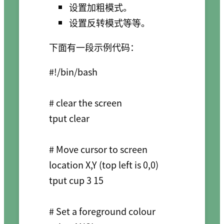
设置加粗模式。
设置反转模式等等。
下面有一段示例代码：
#!/bin/bash

# clear the screen

tput clear

# Move cursor to screen 
location X,Y (top left is 0,0)

tput cup 3 15

# Set a foreground colour 