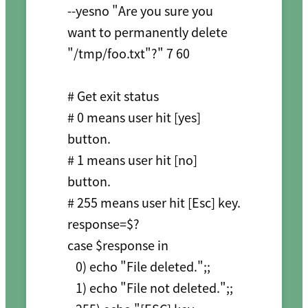
--yesno "Are you sure you 
want to permanently delete 
"/tmp/foo.txt"?" 7 60

# Get exit status

# 0 means user hit [yes] 
button.

# 1 means user hit [no] 
button.

# 255 means user hit [Esc] key.

response=$?

case $response in

   0) echo "File deleted.";;

   1) echo "File not deleted.";;
