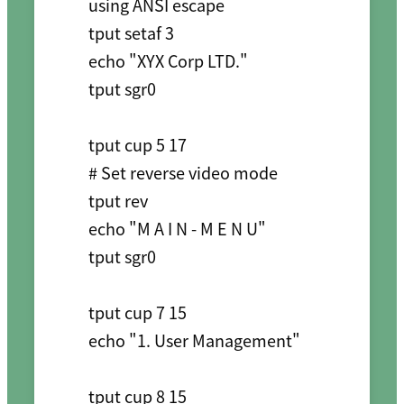
using ANSI escape

tput setaf 3

echo "XYX Corp LTD."

tput sgr0

tput cup 5 17

# Set reverse video mode

tput rev

echo "M A I N - M E N U"

tput sgr0

tput cup 7 15

echo "1. User Management"

tput cup 8 15
