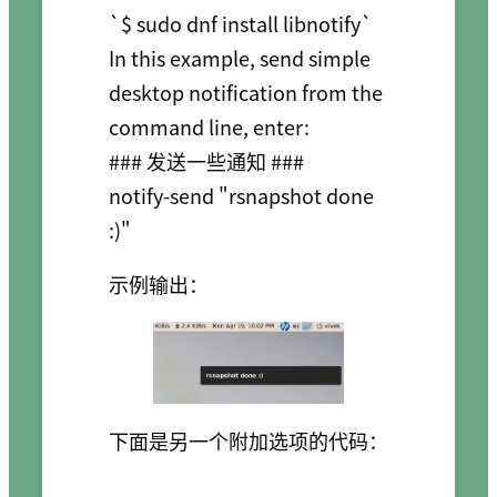
`$ sudo dnf install libnotify`

In this example, send simple 
desktop notification from the 
command line, enter:

### 发送一些通知 ###

notify-send "rsnapshot done 
示例输出：
下面是另一个附加选项的代码：
...
