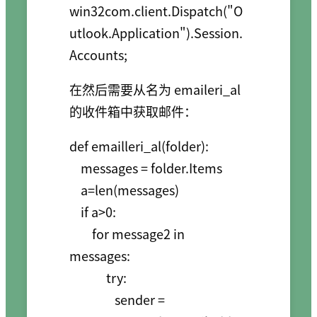
win32com.client.Dispatch("O
utlook.Application").Session.
Accounts;
在然后需要从名为 emaileri_al
的收件箱中获取邮件：
def emailleri_al(folder):

    messages = folder.Items

    a=len(messages)

    if a>0:

        for message2 in 
messages:

             try:

                sender = 