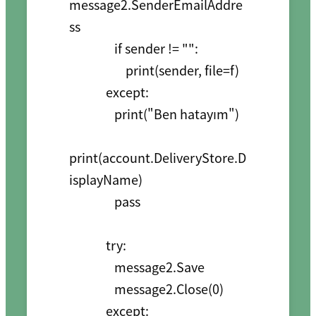
message2.SenderEmailAddre
ss

                if sender != "":

                    print(sender, file=f)

             except:

                print("Ben hatayım")

print(account.DeliveryStore.D
isplayName)

                pass

             try:

                message2.Save

                message2.Close(0)

             except:
