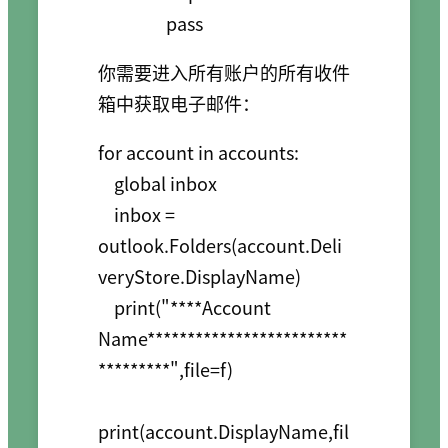
                 pass
你需要进入所有账户的所有收件
箱中获取电子邮件：
for account in accounts:

    global inbox

    inbox = 
outlook.Folders(account.Deli
veryStore.DisplayName)

    print("****Account 
Name*************************
*********",file=f)

print(account.DisplayName,fil