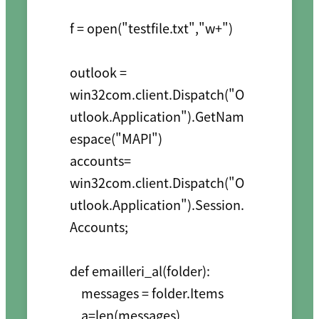
f = open("testfile.txt","w+")

outlook = 
win32com.client.Dispatch("O
utlook.Application").GetNam
espace("MAPI")

accounts= 
win32com.client.Dispatch("O
utlook.Application").Session.
Accounts;

def emailleri_al(folder):

    messages = folder.Items

    a=len(messages)
