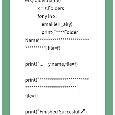
ers(folder.name)

            x = z.Folders

            for y in x:

                emailleri_al(y)

                print("****Folder 
Name*************************
*********", file=f)

print("..."+y.name,file=f)

print("************************
*************************", 
file=f)

print("Finished Succesfully")