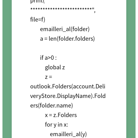
print("************************
*************************", 
file=f)

        emailleri_al(folder)

        a = len(folder.folders)

        if a>0 :

            global z

            z = 
outlook.Folders(account.Deli
veryStore.DisplayName).Fold
ers(folder.name)

            x = z.Folders

            for y in x:

                emailleri_al(y)
