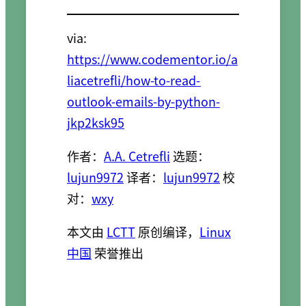
via:
https://www.codementor.io/a
liacetrefli/how-to-read-
outlook-emails-by-python-
jkp2ksk95
作者：
A.A. Cetrefli
选题：
lujun9972
译者：
lujun9972
校
对：
wxy
本文由
LCTT
原创编译，
Linux
中国
荣誉推出