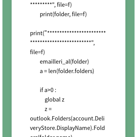
*********", file=f)

        print(folder, file=f)

print("************************
*************************", 
file=f)

        emailleri_al(folder)

        a = len(folder.folders)

        if a>0 :

            global z

            z = 
outlook.Folders(account.Deli
veryStore.DisplayName).Fold