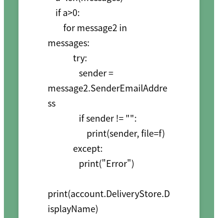
    if a>0:

        for message2 in 
messages:

             try:

                sender = 
message2.SenderEmailAddre
ss

                if sender != "":

                    print(sender, file=f)

             except:

                print("Error")

print(account.DeliveryStore.D
isplayName)
