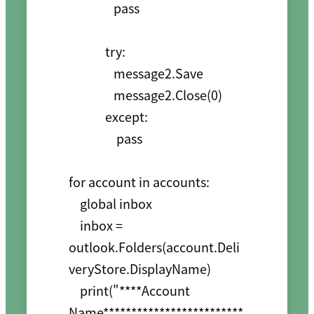
                pass

             try:

                message2.Save

                message2.Close(0)

             except:

                 pass

for account in accounts:

    global inbox

    inbox = 
outlook.Folders(account.Deli
veryStore.DisplayName)

    print("****Account 
Name*************************