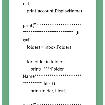
e=f)

    print(account.DisplayName)

print("************************
***************************",fil
e=f)

    folders = inbox.Folders

    for folder in folders:

        print("****Folder 
Name*************************
*********", file=f)

        print(folder, file=f)
