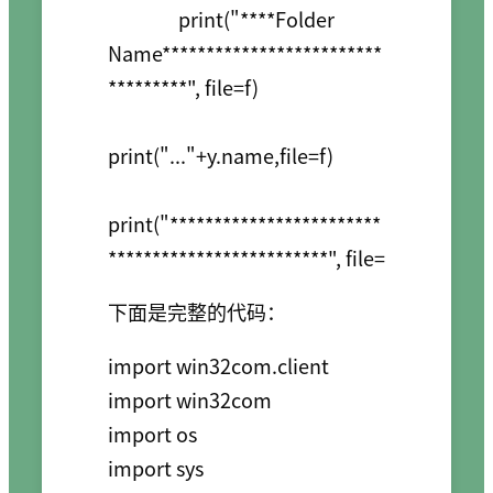
                print("****Folder 
Name*************************
*********", file=f)

print("..."+y.name,file=f)

print("************************
*************************", file=
下面是完整的代码：
import win32com.client

import win32com

import os

import sys
