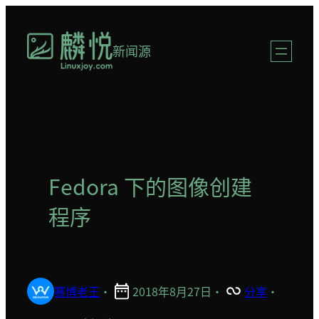
跳
至
新闻源
内
容
Fedora 下的图像创建
程序
赛博老王
·
2018年8月27日
·
分享
·