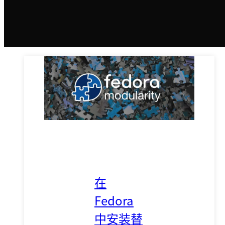
在
Fedora
中安装替