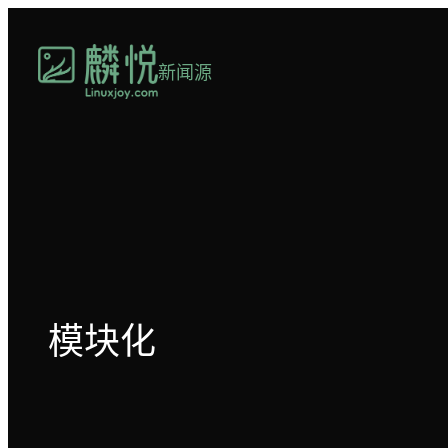
跳
至
新闻源
内
容
模块化