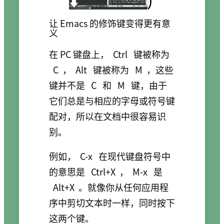
让 Emacs 的修饰键变得更有意
义
在 PC 键盘上，
Ctrl
键被称为
C
，
Alt
键被称为
M
，这些
键并不是
C
和
M
键，由于
它们总是与相应的字母或符号键
配对，所以在文档中很容易识
别。
例如，
C-x
在现代键盘符号中
的意思是
Ctrl+X
，
M-x
是
Alt+X
。就像你从任何应用程
序中剪切文本时一样，同时按下
这两个键。