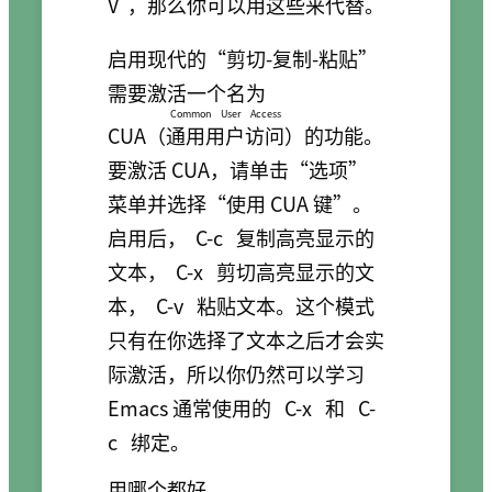
V
，那么你可以用这些来代替。
启用现代的“剪切-复制-粘贴”
需要激活一个名为
Common User Access
CUA（
通用用户访问
）的功能。
要激活 CUA，请单击“选项”
菜单并选择“使用 CUA 键”。
启用后，
C-c
复制高亮显示的
文本，
C-x
剪切高亮显示的文
本，
C-v
粘贴文本。这个模式
只有在你选择了文本之后才会实
际激活，所以你仍然可以学习
Emacs 通常使用的
C-x
和
C-
c
绑定。
用哪个都好