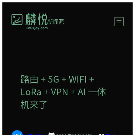
跳
至
新闻源
内
容
路由 + 5G + WIFI +
LoRa + VPN + AI 一体
机来了